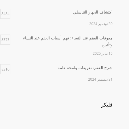
اكتشاف الجهاز التناسلي
8484
30 نوفمبر 2024
معوقات العقم عند النساء: فهم أسباب العقم عند النساء
8373
وتأثيره
15 يناير 2025
شرح العقم: تعريفات ولمحة عامة
8310
31 ديسمبر 2024
فليكر