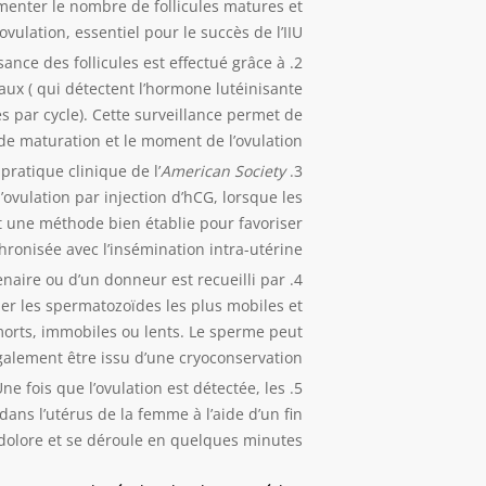
menter le nombre de follicules matures et
vulation, essentiel pour le succès de l’IIU
sance des follicules est effectué grâce à
x ( qui détectent l’hormone lutéinisante
s par cycle). Cette surveillance permet de
e maturation et le moment de l’ovulation.
 pratique clinique de l’
American Society
’ovulation par injection d’hCG, lorsque les
st une méthode bien établie pour favoriser
hronisée avec l’insémination intra-utérine.
aire ou d’un donneur est recueilli par
er les spermatozoïdes les plus mobiles et
morts, immobiles ou lents. Le sperme peut
galement être issu d’une cryoconservation.
ne fois que l’ovulation est détectée, les
ans l’utérus de la femme à l’aide d’un fin
ndolore et se déroule en quelques minutes.