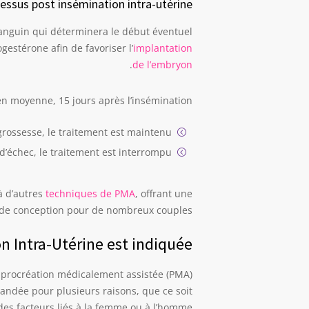
essus post insémination intra-utérine
sanguin qui déterminera le début éventuel
gestérone afin de favoriser l’
implantation
.
de l’embryon
en moyenne, 15 jours après l’insémination.
grossesse, le traitement est maintenu.
d’échec, le traitement est interrompu.
à d’autres
techniques de PMA
, offrant une
de conception pour de nombreux couples.
n Intra-Utérine est indiquée?
de procréation médicalement assistée (PMA)
andée pour plusieurs raisons, que ce soit
des facteurs liés à la femme ou à l’homme.