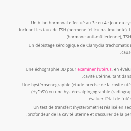
Un bilan hormonal effectué au 3e ou 4e jour du cyc
incluant les taux de FSH (hormone folliculo-stimulante),
(hormone anti-müllerienne), TSH (
Un dépistage sérologique de Clamydia trachomatis (
caus
Une échographie 3D pour
examiner l’utérus
, en éval
cavité utérine, tant dan
Une hystérosonographie (étude précise de la cavité utér
(HyFoSY) ou une hystérosalpingographie (radiograph
évaluer l’état de l’ut
Un test de transfert (hystérométrie) réalisé en s
profondeur de la cavité utérine et s’assurer de la perm