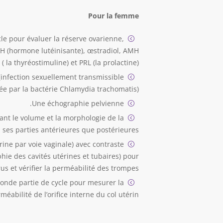
Pour la femme
le pour évaluer la réserve ovarienne,
 LH (hormone lutéinisante), œstradiol, AMH
 la thyréostimuline) et PRL (la prolactine).
infection sexuellement transmissible
ée par la bactérie Chlamydia trachomatis).
Une échographie pelvienne.
uant le volume et la morphologie de la
s ses parties antérieures que postérieures.
ine par voie vaginale) avec contraste
ie des cavités utérines et tubaires) pour
érus et vérifier la perméabilité des trompes.
econde partie de cycle pour mesurer la
éabilité de l’orifice interne du col utérin.