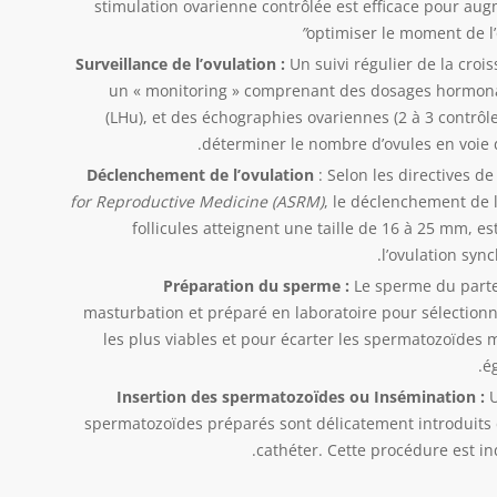
stimulation ovarienne contrôlée est efficace pour aug
”
optimiser le moment de l’o
Surveillance de l’ovulation :
Un suivi régulier de la crois
un « monitoring » comprenant des dosages hormonau
(LHu)
,
et des échographies ovariennes (2 à 3 contrôle
déterminer le nombre d’ovules en voie d
Déclenchement de l’ovulation
: Selon les directives de
for Reproductive Medicine (ASRM)
, le déclenchement de l
follicules atteignent une taille de 16 à 25 mm, e
l’ovulation sync
Préparation du sperme :
Le sperme du parten
masturbation et préparé en laboratoire pour sélectionn
les plus viables et pour écarter les spermatozoïdes 
é
Insertion des spermatozoïdes ou Insémination :
U
spermatozoïdes préparés sont délicatement introduits d
cathéter. Cette procédure est i