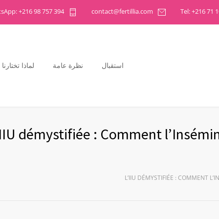
sApp: +216 98 757 394
contact@fertillia.com
استقبال
نظرة عامة
لماذا تختارنا
’IIU démystifiée : Comment l’Insémin
L’IIU DÉMYSTIFIÉE : COMMENT L’