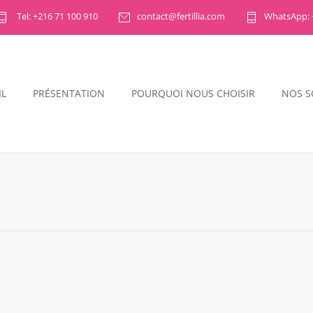
Tel: +216 71 100 910
contact@fertillia.com
WhatsApp: 
IL
PRÉSENTATION
POURQUOI NOUS CHOISIR
NOS S